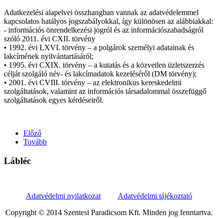
Adatkezelési alapelvei összhangban vannak az adatvédelemmel
kapcsolatos hatályos jogszabályokkal, így különösen az alábbiakkal:
- információs önrendelkezési jogról és az információszabadságról
szóló 2011. évi CXII. törvény
• 1992. évi LXVI. törvény – a polgárok személyi adatainak és
lakcímének nyilvántartásáról;
• 1995. évi CXIX. törvény – a kutatás és a közvetlen üzletszerzés
célját szolgáló név- és lakcímadatok kezeléséről (DM törvény);
• 2001. évi CVIII. törvény – az elektronikus kereskedelmi
szolgáltatások, valamint az információs társadalommal összefüggő
szolgáltatások egyes kérdéseiről.
Előző
Tovább
Lábléc
Adatvédelmi nyilatkozat
Adatvédelmi tájékoztató
Copyright © 2014 Szentesi Paradicsom Kft. Minden jog fenntartva.