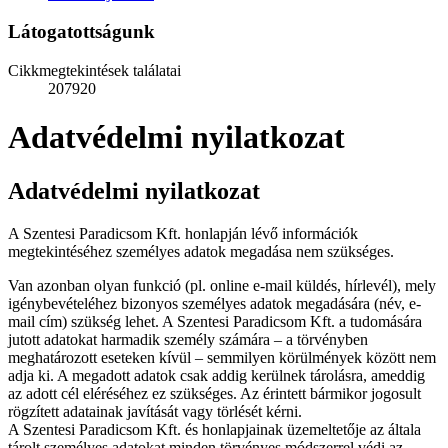
Látogatottságunk
Cikkmegtekintések találatai
207920
Adatvédelmi nyilatkozat
Adatvédelmi nyilatkozat
A Szentesi Paradicsom Kft. honlapján lévő információk
megtekintéséhez személyes adatok megadása nem szükséges.
Van azonban olyan funkció (pl. online e-mail küldés, hírlevél), mely
igénybevételéhez bizonyos személyes adatok megadására (név, e-
mail cím) szükség lehet. A Szentesi Paradicsom Kft. a tudomására
jutott adatokat harmadik személy számára – a törvényben
meghatározott eseteken kívül – semmilyen körülmények között nem
adja ki. A megadott adatok csak addig kerülnek tárolásra, ameddig
az adott cél eléréséhez ez szükséges. Az érintett bármikor jogosult
rögzített adatainak javítását vagy törlését kérni.
A Szentesi Paradicsom Kft. és honlapjainak üzemeltetője az általa
tárolt személyes adatokat minden törvényes módszerrel védi az