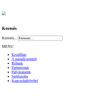
Keresés
Keresés...
MENU
Kezdőlap
A paradicsomról
Rólunk
Partnereink
Pályázataink
Sajtószoba
Kapcsolatfelvétel