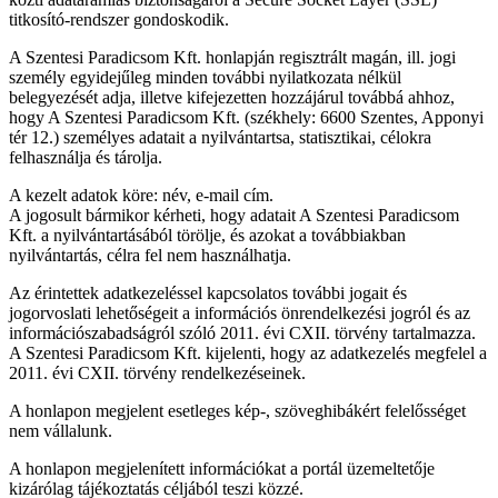
titkosító-rendszer gondoskodik.
A Szentesi Paradicsom Kft. honlapján regisztrált magán, ill. jogi
személy egyidejűleg minden további nyilatkozata nélkül
belegyezését adja, illetve kifejezetten hozzájárul továbbá ahhoz,
hogy A Szentesi Paradicsom Kft. (székhely: 6600 Szentes, Apponyi
tér 12.) személyes adatait a nyilvántartsa, statisztikai, célokra
felhasználja és tárolja.
A kezelt adatok köre: név, e-mail cím.
A jogosult bármikor kérheti, hogy adatait A Szentesi Paradicsom
Kft. a nyilvántartásából törölje, és azokat a továbbiakban
nyilvántartás, célra fel nem használhatja.
Az érintettek adatkezeléssel kapcsolatos további jogait és
jogorvoslati lehetőségeit a információs önrendelkezési jogról és az
információszabadságról szóló 2011. évi CXII. törvény tartalmazza.
A Szentesi Paradicsom Kft. kijelenti, hogy az adatkezelés megfelel a
2011. évi CXII. törvény rendelkezéseinek.
A honlapon megjelent esetleges kép-, szöveghibákért felelősséget
nem vállalunk.
A honlapon megjelenített információkat a portál üzemeltetője
kizárólag tájékoztatás céljából teszi közzé.