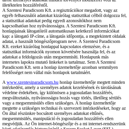
illetéktelen hozzáféréstől.
A Szentesi Paradicsom Kft. a regisztrációkor megadott, vagy az
egyéb felhasználói adatokat kizárólag statisztikai célból dolgozza fel,
a statisztikai adatokat pedig egyedi azonosítókhoz nem
kapcsolhatóan hoz nyilvánosságra. A Szentesi Paradicsom Kft.
honlapjainak látogatóiról automatikusan keletkező információkat
kap: a látogató IP-címe, a látogatás időpontja, a megtekintett oldalak
adatai, a használt böngészőprogram neve. A Szentesi Paradicsom
Kft. ezeket kizárólag honlappal kapcsolatos elemzésre, és a
statisztikai információk nyomon követésére használja fel, és az
adatokat a feldolgozás után megsemmisíti. Honlapunk más
internetes lapokra mutató linkeket is tartalmaz. Sem A Szentesi
Paradicsom Kft. sem a honlap üzemeltetője azonban semmilyen
felelősséget nem vállal más honlapok tartalmáért.
A
www.szentesiparadicsom.hu
honlap üzemeltetője megtett minden
intézkedést, amely a személyes adatok kezelésének és tárolásának
védelme érdekében, így különösen a jogosulatlan hozzáférés,
megváltoztatás, nyilvánosságra hozás vagy törlés, illetőleg sérülés
vagy a megsemmisülés ellen szükséges. A honlap üzemeltetője
megtette a szükséges technikai és szervezeti intézkedéseket, hogy az
Ön által részünkre bocsátott személyes adatokat eltűnés,
megsemmisülés, manipuláció és jogosulatlan hozzáférés ellen
megvédjük. Az Ön internet-böngészője és a mi internet-rendszerünk
közti adatáramlás biztonságáról a Secure Socket Layer (SSL)