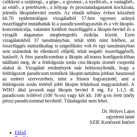
csökkent a szájüregi-, a gége-, a gyomor-, a nyelőcső-, a vastagbél-,
az emlő-, a petefészek-, a hólyag- és prosztatadaganatok kockázata,
jelentős likopinbevitel esetén. Az elmúlt néhány évben közzétett
kb.70 epidemiológiai vizsgálatból 57-ben egyenes arányú
összefüggést mutathattak ki a paradicsomfogyasztás és a vér likopin-
koncentrációja, valamint fordított összefüggést a likopin-bevitel és a
vizsgált daganatos megbetegedés rizikója között. Ezen
vizsgálatokból 37 tanulmányban, tehát több mint felében, az
összefüggés statisztikailag is szignifikáns volt és egy tanulmányban
sem számoltak be ellenkező előjelű, tehát negatív összefüggésről,
hatásról. A friss paradicsomban a likopin all-transz konfigurációban
található meg, de a feldolgozás során cisz-likopin izomér csoporttá
alakul át. Vizsgálati eredmények már bebizonyították, hogy a
feldolgozott paradicsom termékek likopin-tartalma jobban hasznosul
az emberi szervezetben, mint a frissen fogyasztotté, ami a
feldolgozás során történő jobb likopin feltárással magyarázható. A
WHO által javasolt napi likopin bevitel 8 mg. Ez 1-1,5 dl.
paradicsom ivólével (100 %-os) vagy két kb. 100 g-os érett (mély
piros) paradicsommal bevihető. Túladagolni nem lehet.
Dr. Helyes Lajos
egyetemi tanár
SZIE Kertészeti Intézet
Előző