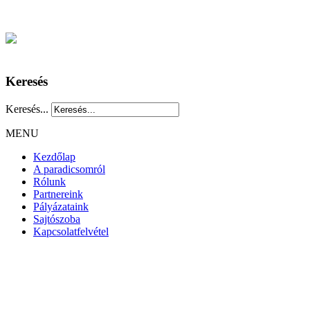
Keresés
Keresés...
MENU
Kezdőlap
A paradicsomról
Rólunk
Partnereink
Pályázataink
Sajtószoba
Kapcsolatfelvétel