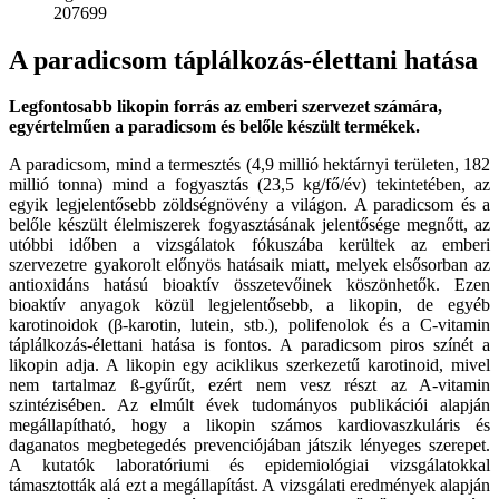
207699
A paradicsom táplálkozás-élettani hatása
Legfontosabb likopin forrás az emberi szervezet számára,
egyértelműen a paradicsom és belőle készült termékek.
A paradicsom, mind a termesztés (4,9 millió hektárnyi területen, 182
millió tonna) mind a fogyasztás (23,5 kg/fő/év) tekintetében, az
egyik legjelentősebb zöldségnövény a világon. A paradicsom és a
belőle készült élelmiszerek fogyasztásának jelentősége megnőtt, az
utóbbi időben a vizsgálatok fókuszába kerültek az emberi
szervezetre gyakorolt előnyös hatásaik miatt, melyek elsősorban az
antioxidáns hatású bioaktív összetevőinek köszönhetők. Ezen
bioaktív anyagok közül legjelentősebb, a likopin, de egyéb
karotinoidok (β-karotin, lutein, stb.), polifenolok és a C-vitamin
táplálkozás-élettani hatása is fontos. A paradicsom piros színét a
likopin adja. A likopin egy aciklikus szerkezetű karotinoid, mivel
nem tartalmaz ß-gyűrűt, ezért nem vesz részt az A-vitamin
szintézisében. Az elmúlt évek tudományos publikációi alapján
megállapítható, hogy a likopin számos kardiovaszkuláris és
daganatos megbetegedés prevenciójában játszik lényeges szerepet.
A kutatók laboratóriumi és epidemiológiai vizsgálatokkal
támasztották alá ezt a megállapítást. A vizsgálati eredmények alapján