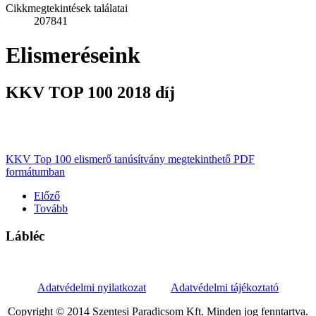
Cikkmegtekintések találatai
207841
Elismeréseink
KKV TOP 100 2018 díj
KKV Top 100 elismerő tanúsítvány megtekinthető PDF
formátumban
Előző
Tovább
Lábléc
Adatvédelmi nyilatkozat
Adatvédelmi tájékoztató
Copyright © 2014 Szentesi Paradicsom Kft. Minden jog fenntartva.