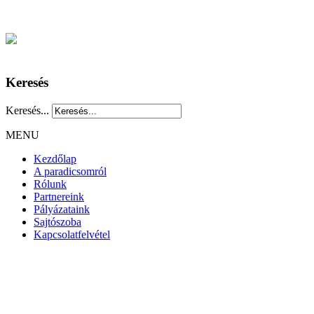
Keresés
Keresés...
MENU
Kezdőlap
A paradicsomról
Rólunk
Partnereink
Pályázataink
Sajtószoba
Kapcsolatfelvétel