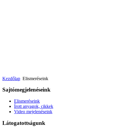
Kezdőlap
Elismeréseink
Sajtómegjelenéseink
Elismeréseink
Írott anyagok, cikkek
Video mejelenéseink
Látogatottságunk